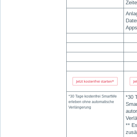
Zeit
Anla
Date
Apps
*30 Tage kostenfrei SmartWe
*30 
erleben ohne automatische
Smar
Verlängerung
auto
Verl
** E
zusä