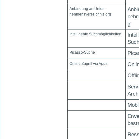
Anbindung an Unter-
Anbi
nehmensverzeichnis.org
nehm
g
Intelligente Suchmöglichkeiten
Intel
Such
Picasso-Suche
Pica
Online Zugriff via Apps
Onlin
Offli
Serv
Arch
Mobi
Erwe
best
Ress