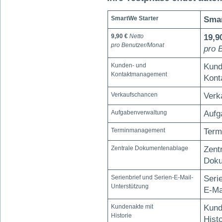
SmartWe Starter
Sma
9,90 €
Netto
19,9
pro Benutzer/Monat
pro 
Kunden- und
Kund
Kontaktmanagement
Kont
Verkaufschancen
Verk
Aufgabenverwaltung
Aufg
Terminmanagement
Term
Zentrale Dokumentenablage
Zent
Doku
Serienbrief und Serien-E-Mail-
Seri
Unterstützung
E-Ma
Kundenakte mit
Kund
Historie
Histo