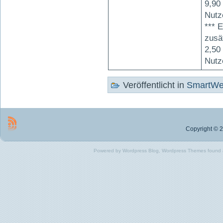
9,90
Nutz
*** 
zusä
2,50
Nutz
Veröffentlicht in
SmartW
Copyright © 2
Powered by Wordpress Blog, Wordpress Themes found