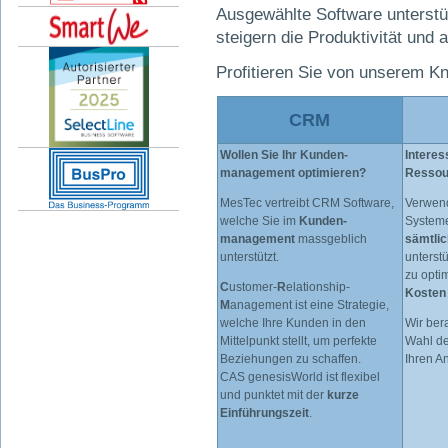
Ausgewählte Software unterstütz
steigern die Produktivität und a
Profitieren Sie von unserem 
CRM
Wollen Sie Ihr Kunden­
Interes
management optimieren?
Ressou
MesTec vertreibt CRM­ Software,
Verwend
welche Sie im
Kunden­
Systeme
management
massgeblich
sämtli
unterstützt.
unterstü
zu opti
C
ustomer-
R
elationship-
Kosten
M
anagement ist eine Strategie,
welche Ihre Kunden in den
Wir ber
Mittelpunkt stellt, um perfekte
Wahl de
Beziehungen zu schaffen.
Ihren A
CAS genesisWorld ist flexibel
und punktet mit der
kurze
Einführungszeit
.