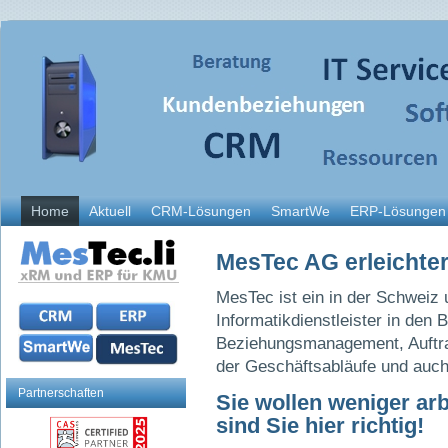
Home
Aktuell
CRM-Lösungen
SmartWe
ERP-Lösungen
MesTec AG erleichter
MesTec ist ein in der Schweiz u
Informatikdienstleister in den 
Beziehungsmanagement, Auftra
der Geschäftsabläufe und auch
Partnerschaften
Sie wollen weniger ar
sind Sie hier richtig!