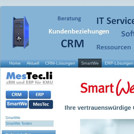
Home
Aktuell
CRM-Lösungen
SmartWe
ERP-Lösungen
Ihre vertrauenswürdige
SmartWe
SmartWe Testen