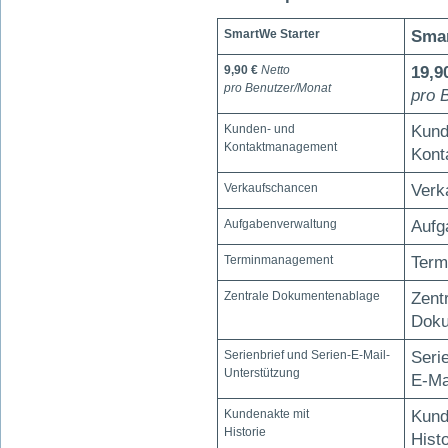
SmartWe Starter
Sma
9,90 €
Netto
19,9
pro Benutzer/Monat
pro 
Kunden- und
Kund
Kontaktmanagement
Kont
Verkaufschancen
Verk
Aufgabenverwaltung
Aufg
Terminmanagement
Term
Zentrale Dokumentenablage
Zent
Doku
Serienbrief und Serien-E-Mail-
Seri
Unterstützung
E-Ma
Kundenakte mit
Kund
Historie
Histo