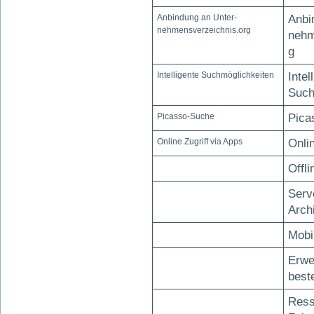
Anbindung an Unter-
Anbi
nehmensverzeichnis.org
nehm
g
Intelligente Suchmöglichkeiten
Intel
Such
Picasso-Suche
Pica
Online Zugriff via Apps
Onlin
Offli
Serv
Arch
Mobi
Erwe
best
Ress