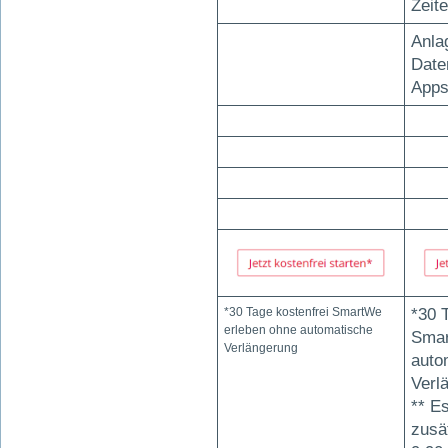
Zeit
Anla
Date
Apps
*30 Tage kostenfrei SmartWe
*30 
erleben ohne automatische
Smar
Verlängerung
auto
Verl
** E
zusä